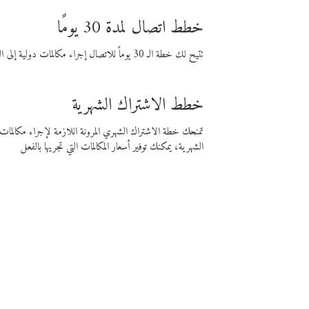
خطط اتصال لمدة 30 يومًا
تتيح لك خطة الـ 30 يوماً للاتصال إجراء مكالمات دولية إلى الوجهة التي تختارها لمدة 30 يوماً بأسعار فايبر المنخفضة.
خطط الاشتراك الشهرية
تمنحك خطة الاشتراك الشهري المرونة اللازمة لإجراء مكالم
الشهرية، يمكنك توفير أسعار المكالمات التي تجريها بالفعل