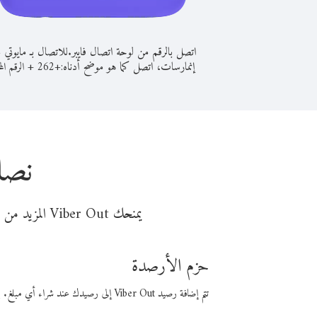
اتصل بالرقم من لوحة اتصال فايبر.
للاتصال بـ مايوتي 
إنمارسات، اتصل كما هو موضح أدناه:
+
+
262
الرقم الم
نصا
يمنحك Viber Out المزيد من وقت المكالمة مقابل تكلفة أقل من المال. اختر من أحد خيارات الاتصال المرنة ذات السعر المنخفض:
حزم الأرصدة
تتم إضافة رصيد Viber Out إلى رصيدك عند شراء أي مبلغ. باستخدام رصيدك، يمكنك إجراء مكالمات إلى أي رقم في العالم بأسعار فايبر المنخفضة.