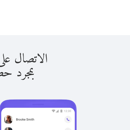
الاتصال على مايوتي 
بمجرد حصولك ع