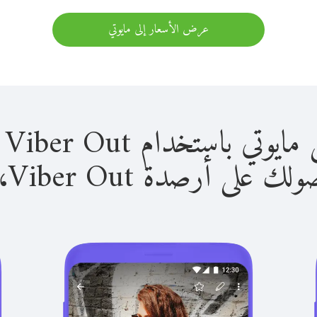
عرض الأسعار إلى مايوتي
باستخدام Viber Out سهل للغاية.
لى أرصدة Viber Out، يمكنك: