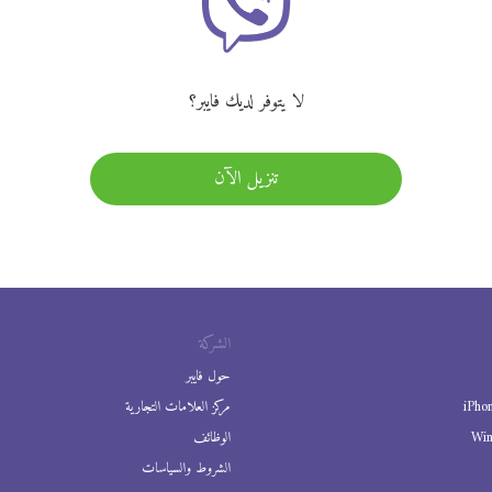
لا يتوفر لديك فايبر؟
تنزيل الآن
الشركة
حول فايبر
iPho
مركز العلامات التجارية
Wi
الوظائف
الشروط والسياسات