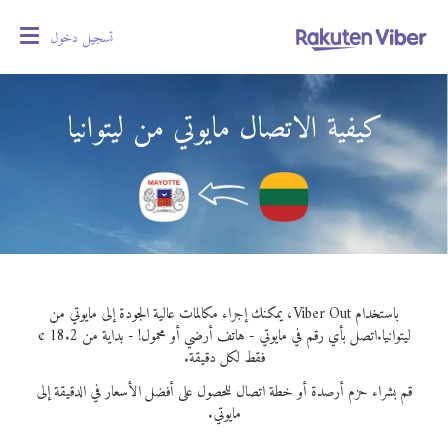
تسجيل دخول
oggle
gation
كيفية الاتصال مايوتي من ليتوانيا
باستخدام Viber Out، يمكنك إجراء مكالمات عالية الجودة إلى مايوتي من
ليتوانيا.
اتصل بأي رقم في مايوتي - هاتف أرضي أو محمول! - بداية من 18.2 ¢
فقط لكل دقيقة.
قم بشراء حزم أرصدة أو خطة اتصال للحصول على أفضل الأسعار في الدقيقة إلى
مايوتي.