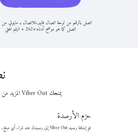
اتصل بالرقم من لوحة اتصال فايبر.
للاتصال بـ مايوتي من 
اتصل كما هو موضح أدناه:
+
+
262
الرقم المحلي
نص
يمنحك Viber Out المزيد من وقت المكالمة مقابل تكلفة أقل من المال. اختر من أحد خيارات الاتصال المرنة ذات السعر المنخفض:
حزم الأرصدة
تتم إضافة رصيد Viber Out إلى رصيدك عند شراء أي مبلغ. باستخدام رصيدك، يمكنك إجراء مكالمات إلى أي رقم في العالم بأسعار فايبر المنخفضة.