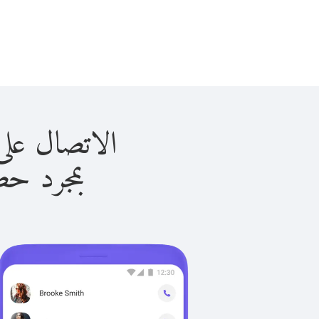
الاتصال على مايوتي 
بمجرد حصولك ع