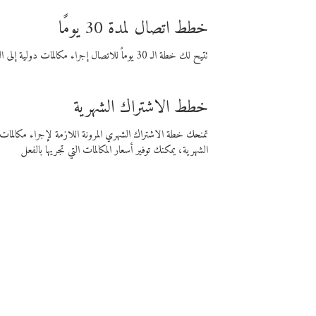
خطط اتصال لمدة 30 يومًا
تتيح لك خطة الـ 30 يوماً للاتصال إجراء مكالمات دولية إلى الوجهة التي تختارها لمدة 30 يوماً بأسعار فايبر المنخفضة.
خطط الاشتراك الشهرية
تمنحك خطة الاشتراك الشهري المرونة اللازمة لإجراء مكالم
الشهرية، يمكنك توفير أسعار المكالمات التي تجريها بالفعل