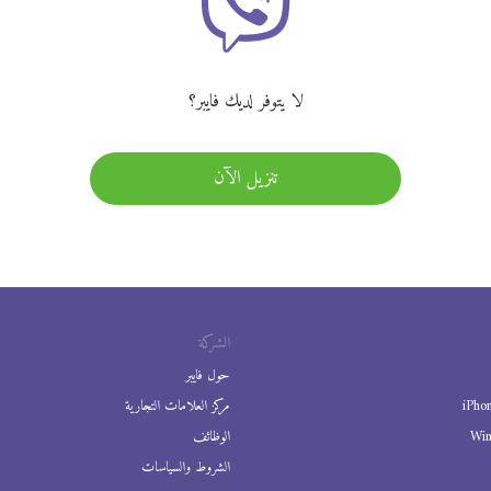
لا يتوفر لديك فايبر؟
تنزيل الآن
الشركة
حول فايبر
iPho
مركز العلامات التجارية
Wi
الوظائف
الشروط والسياسات