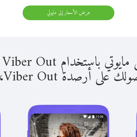
عرض الأسعار إلى مايوتي
باستخدام Viber Out سهل للغاية.
لى أرصدة Viber Out، يمكنك: