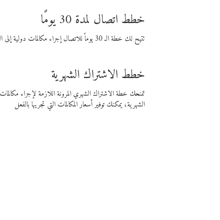
خطط اتصال لمدة 30 يومًا
تتيح لك خطة الـ 30 يوماً للاتصال إجراء مكالمات دولية إلى الوجهة التي تختارها لمدة 30 يوماً بأسعار فايبر المنخفضة.
خطط الاشتراك الشهرية
تمنحك خطة الاشتراك الشهري المرونة اللازمة لإجراء مكالم
الشهرية، يمكنك توفير أسعار المكالمات التي تجريها بالفعل