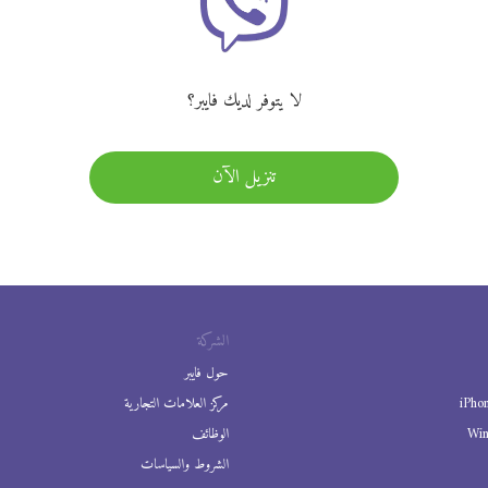
لا يتوفر لديك فايبر؟
تنزيل الآن
الشركة
حول فايبر
iPho
مركز العلامات التجارية
Wi
الوظائف
الشروط والسياسات