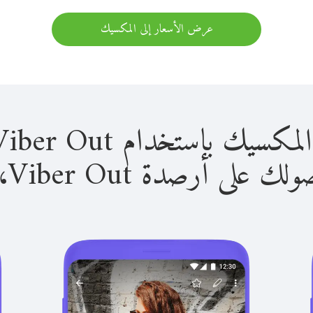
عرض الأسعار إلى المكسيك
باستخدام Viber Out سهل للغاية.
لى أرصدة Viber Out، يمكنك: