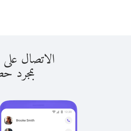
الاتصال على المكسيك 
بمجرد حصولك ع