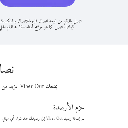
اتصل بالرقم من لوحة اتصال فايبر.
للاتصال بـ المكسيك
كرواتيا، اتصل كما هو موضح أدناه:
+
+
52
الرقم المحلي
نصائ
يمنحك Viber Out المزيد من وقت المكالمة مقابل تكلفة أقل من المال. اختر من أحد خيارات الاتصال المرنة ذات السعر المنخفض:
حزم الأرصدة
تتم إضافة رصيد Viber Out إلى رصيدك عند شراء أي مبلغ. باستخدام رصيدك، يمكنك إجراء مكالمات إلى أي رقم في العالم بأسعار فايبر المنخفضة.