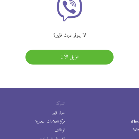
لا يتوفر لديك فايبر؟
تنزيل الآن
الشركة
حول فايبر
iPho
مركز العلامات التجارية
Wi
الوظائف
الشروط والسياسات