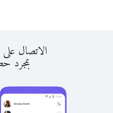
الاتصال على المكسيك 
بمجرد حصولك ع