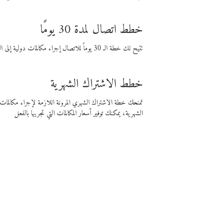
خطط اتصال لمدة 30 يومًا
تتيح لك خطة الـ 30 يوماً للاتصال إجراء مكالمات دولية إلى الوجهة التي تختارها لمدة 30 يوماً بأسعار فايبر المنخفضة.
خطط الاشتراك الشهرية
تمنحك خطة الاشتراك الشهري المرونة اللازمة لإجراء مكالم
الشهرية، يمكنك توفير أسعار المكالمات التي تجريها بالفعل