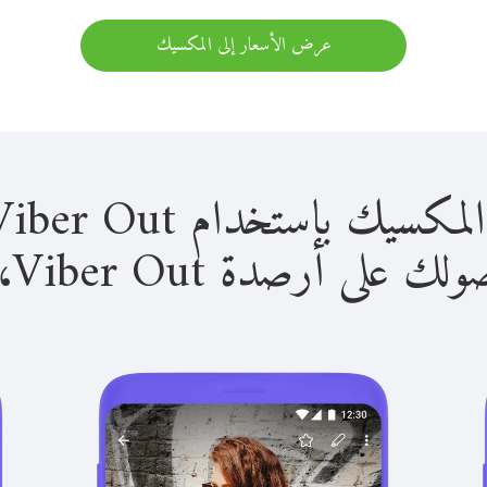
عرض الأسعار إلى المكسيك
باستخدام Viber Out سهل للغاية.
لى أرصدة Viber Out، يمكنك: