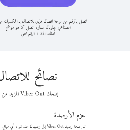
اتصل بالرقم من لوحة اتصال فايبر.
للاتصال بـ المكسيك من
الصناعي جلوبال ستار، اتصل كما هو موضح
أدناه:
+
+
52
الرقم المحلي
نصائح للاتصال
يمنحك Viber Out المزيد من وقت المكالمة مقابل تكلفة أقل من المال. اختر من أحد خيارات الاتصال المرنة ذات السعر المنخفض:
حزم الأرصدة
تتم إضافة رصيد Viber Out إلى رصيدك عند شراء أي مبلغ. باستخدام رصيدك، يمكنك إجراء مكالمات إلى أي رقم في العالم بأسعار فايبر المنخفضة.