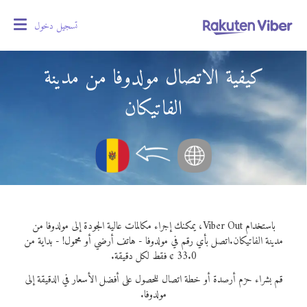
تسجيل دخول
oggle
gation
كيفية الاتصال مولدوفا من مدينة
الفاتيكان
باستخدام Viber Out، يمكنك إجراء مكالمات عالية الجودة إلى مولدوفا من
مدينة الفاتيكان.
اتصل بأي رقم في مولدوفا - هاتف أرضي أو محمول! - بداية من
33.0 ¢ فقط لكل دقيقة.
قم بشراء حزم أرصدة أو خطة اتصال للحصول على أفضل الأسعار في الدقيقة إلى
مولدوفا.