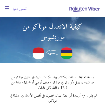
تسجيل دخول
oggle
gation
كيفية الاتصال موناكو من
موريشيوس
باستخدام Viber Out، يمكنك إجراء مكالمات عالية الجودة إلى موناكو من
موريشيوس.
اتصل بأي رقم في موناكو - هاتف أرضي أو محمول! - بداية من
17.3 ¢ فقط لكل دقيقة.
قم بشراء حزم أرصدة أو خطة اتصال للحصول على أفضل الأسعار في الدقيقة إلى
موناكو.