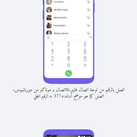
اتصل بالرقم من لوحة اتصال فايبر.
للاتصال بـ موناكو من موريشيوس،
اتصل كما هو موضح أدناه:
+
+
377
الرقم المحلي