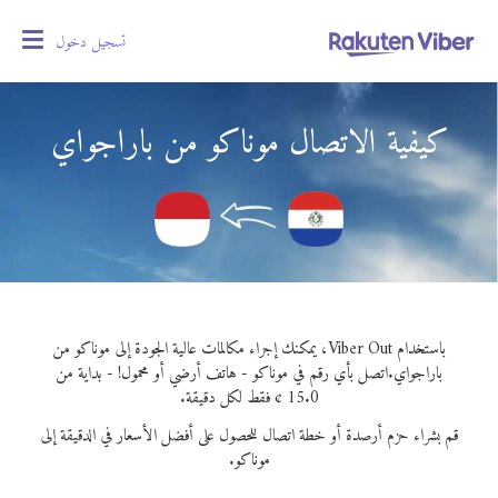
تسجيل دخول
oggle
gation
كيفية الاتصال موناكو من باراجواي
باستخدام Viber Out، يمكنك إجراء مكالمات عالية الجودة إلى موناكو من
باراجواي.
اتصل بأي رقم في موناكو - هاتف أرضي أو محمول! - بداية من
15.0 ¢ فقط لكل دقيقة.
قم بشراء حزم أرصدة أو خطة اتصال للحصول على أفضل الأسعار في الدقيقة إلى
موناكو.