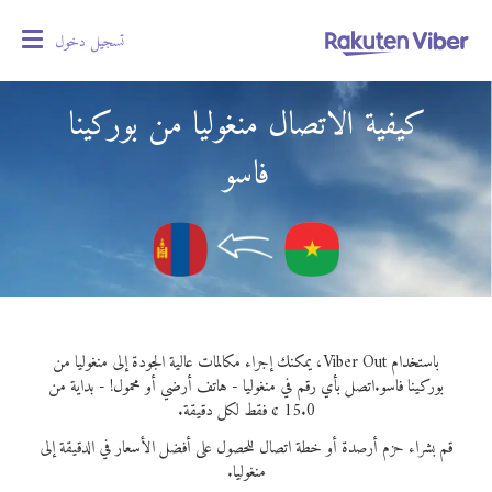
تسجيل دخول
oggle
gation
كيفية الاتصال منغوليا من بوركينا
فاسو
باستخدام Viber Out، يمكنك إجراء مكالمات عالية الجودة إلى منغوليا من
بوركينا فاسو.
اتصل بأي رقم في منغوليا - هاتف أرضي أو محمول! - بداية من
15.0 ¢ فقط لكل دقيقة.
قم بشراء حزم أرصدة أو خطة اتصال للحصول على أفضل الأسعار في الدقيقة إلى
منغوليا.