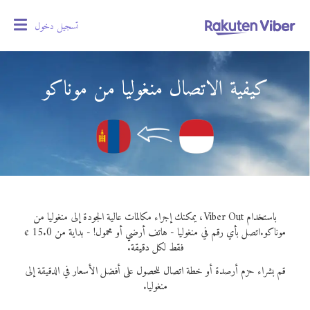
تسجيل دخول
oggle
gation
كيفية الاتصال منغوليا من موناكو
باستخدام Viber Out، يمكنك إجراء مكالمات عالية الجودة إلى منغوليا من
موناكو.
اتصل بأي رقم في منغوليا - هاتف أرضي أو محمول! - بداية من 15.0 ¢
فقط لكل دقيقة.
قم بشراء حزم أرصدة أو خطة اتصال للحصول على أفضل الأسعار في الدقيقة إلى
منغوليا.