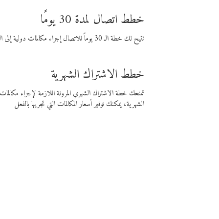
خطط اتصال لمدة 30 يومًا
تتيح لك خطة الـ 30 يوماً للاتصال إجراء مكالمات دولية إلى الوجهة التي تختارها لمدة 30 يوماً بأسعار فايبر المنخفضة.
خطط الاشتراك الشهرية
تمنحك خطة الاشتراك الشهري المرونة اللازمة لإجراء مكالم
الشهرية، يمكنك توفير أسعار المكالمات التي تجريها بالفعل