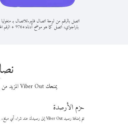
اتصل بالرقم من لوحة اتصال فايبر.
للاتصال بـ منغوليا 
باراجواي، اتصل كما هو موضح أدناه:
+
+
976
الرقم الم
نصائ
يمنحك Viber Out المزيد من وقت المكالمة مقابل تكلفة أقل من المال. اختر من أحد خيارات الاتصال المرنة ذات السعر المنخفض:
حزم الأرصدة
تتم إضافة رصيد Viber Out إلى رصيدك عند شراء أي مبلغ. باستخدام رصيدك، يمكنك إجراء مكالمات إلى أي رقم في العالم بأسعار فايبر المنخفضة.