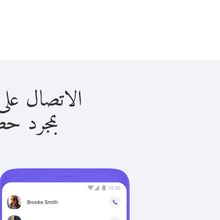
الاتصال على منغوليا 
بمجرد حصولك ع