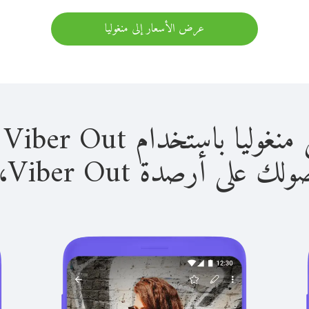
عرض الأسعار إلى منغوليا
باستخدام Viber Out سهل للغاية.
لى أرصدة Viber Out، يمكنك: