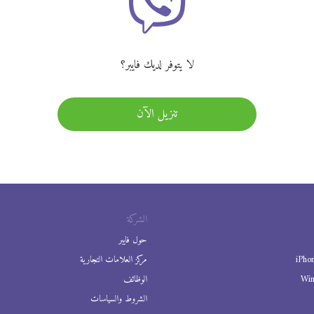
لا يتوفر لديك فايبر؟
تنزيل الآن
الشركة
حول فايبر
iPho
مركز العلامات التجارية
Wi
الوظائف
الشروط والسياسات