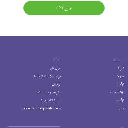
تنزيل الآن
VIBER
الشركة
المزايا
حول فايبر
مدونة
مركز العلامات التجارية
الأمان
الوظائف
Viber Out
الشروط والسياسات
الأسعار
سياسة الخصوصية
دعم
Customer Complaints Code