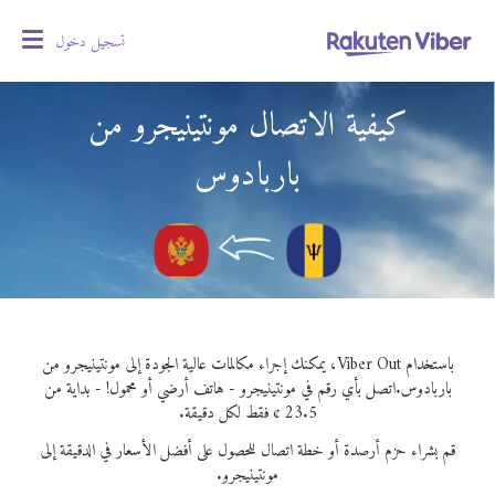
تسجيل دخول
oggle
gation
كيفية الاتصال مونتينيجرو من
باربادوس
باستخدام Viber Out، يمكنك إجراء مكالمات عالية الجودة إلى مونتينيجرو من
باربادوس.
اتصل بأي رقم في مونتينيجرو - هاتف أرضي أو محمول! - بداية من
23.5 ¢ فقط لكل دقيقة.
قم بشراء حزم أرصدة أو خطة اتصال للحصول على أفضل الأسعار في الدقيقة إلى
مونتينيجرو.