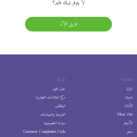
لا يتوفر لديك فايبر؟
تنزيل الآن
VIBER
الشركة
المزايا
حول فايبر
مدونة
مركز العلامات التجارية
الأمان
الوظائف
Viber Out
الشروط والسياسات
الأسعار
سياسة الخصوصية
دعم
Customer Complaints Code