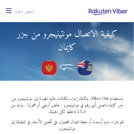
تسجيل دخول
oggle
gation
كيفية الاتصال مونتينيجرو من جزر
كايمان
باستخدام Viber Out، يمكنك إجراء مكالمات عالية الجودة إلى مونتينيجرو من
جزر كايمان.
اتصل بأي رقم في مونتينيجرو - هاتف أرضي أو محمول! - بداية من
23.5 ¢ فقط لكل دقيقة.
قم بشراء حزم أرصدة أو خطة اتصال للحصول على أفضل الأسعار في الدقيقة إلى
مونتينيجرو.