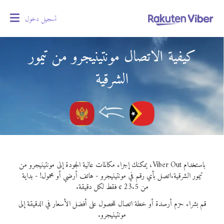
تسجيل دخول
oggle
gation
كيفية الاتصال مونتينيجرو من تيمور
الشرقية
باستخدام Viber Out، يمكنك إجراء مكالمات عالية الجودة إلى مونتينيجرو من
تيمور الشرقية.
اتصل بأي رقم في مونتينيجرو - هاتف أرضي أو محمول! - بداية
من 23.5 ¢ فقط لكل دقيقة.
قم بشراء حزم أرصدة أو خطة اتصال للحصول على أفضل الأسعار في الدقيقة إلى
مونتينيجرو.