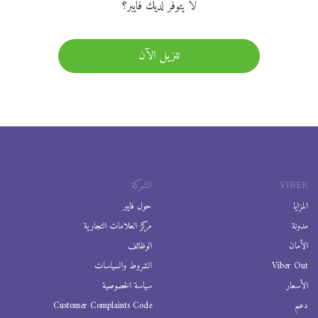
لا يتوفر لديك فايبر؟
تنزيل الآن
VIBER
الشركة
المزايا
حول فايبر
مدونة
مركز العلامات التجارية
الأمان
الوظائف
Viber Out
الشروط والسياسات
الأسعار
سياسة الخصوصية
دعم
Customer Complaints Code