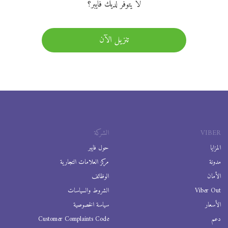
لا يتوفر لديك فايبر؟
تنزيل الآن
VIBER
الشركة
المزايا
حول فايبر
مدونة
مركز العلامات التجارية
الأمان
الوظائف
Viber Out
الشروط والسياسات
الأسعار
سياسة الخصوصية
دعم
Customer Complaints Code