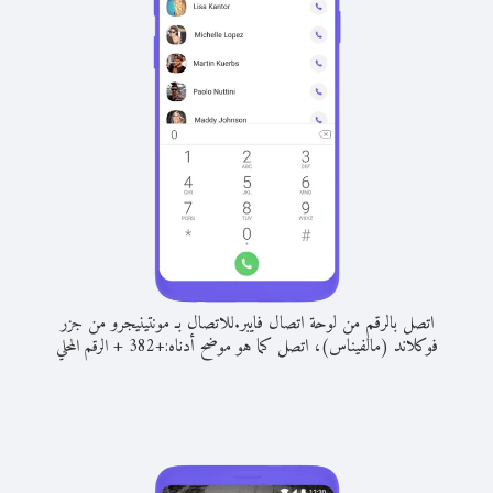
اتصل بالرقم من لوحة اتصال فايبر.
للاتصال بـ مونتينيجرو من جزر
فوكلاند (مالفيناس)، اتصل كما هو موضح أدناه:
+
+
382
الرقم المحلي