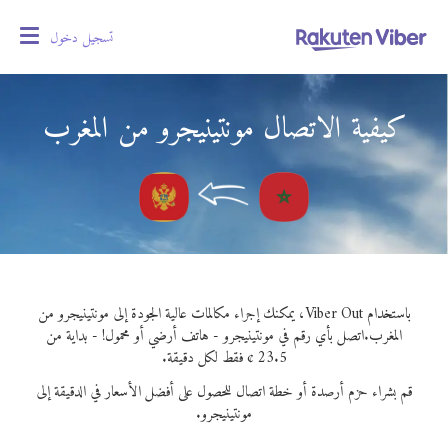
تسجيل دخول
oggle
gation
كيفية الاتصال مونتينيجرو من المغرب
باستخدام Viber Out، يمكنك إجراء مكالمات عالية الجودة إلى مونتينيجرو من
المغرب.
اتصل بأي رقم في مونتينيجرو - هاتف أرضي أو محمول! - بداية من
23.5 ¢ فقط لكل دقيقة.
قم بشراء حزم أرصدة أو خطة اتصال للحصول على أفضل الأسعار في الدقيقة إلى
مونتينيجرو.