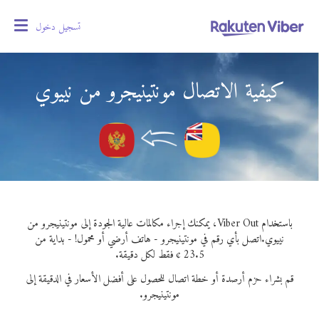
تسجيل دخول
oggle
gation
كيفية الاتصال مونتينيجرو من نييوي
باستخدام Viber Out، يمكنك إجراء مكالمات عالية الجودة إلى مونتينيجرو من
نييوي.
اتصل بأي رقم في مونتينيجرو - هاتف أرضي أو محمول! - بداية من
23.5 ¢ فقط لكل دقيقة.
قم بشراء حزم أرصدة أو خطة اتصال للحصول على أفضل الأسعار في الدقيقة إلى
مونتينيجرو.