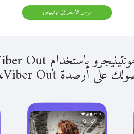
عرض الأسعار إلى مونتينيجرو
 باستخدام Viber Out سهل للغاية.
لى أرصدة Viber Out، يمكنك: