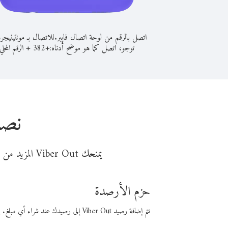
اتصل بالرقم من لوحة اتصال فايبر.
للاتصال بـ مونتينيجر
توجو، اتصل كما هو موضح أدناه:
+
+
382
الرقم المحلي
نصا
يمنحك Viber Out المزيد من وقت المكالمة مقابل تكلفة أقل من المال. اختر من أحد خيارات الاتصال المرنة ذات السعر المنخفض:
حزم الأرصدة
تتم إضافة رصيد Viber Out إلى رصيدك عند شراء أي مبلغ. باستخدام رصيدك، يمكنك إجراء مكالمات إلى أي رقم في العالم بأسعار فايبر المنخفضة.