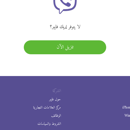
لا يتوفر لديك فايبر؟
تنزيل الآن
الشركة
حول فايبر
iPho
مركز العلامات التجارية
Wi
الوظائف
الشروط والسياسات