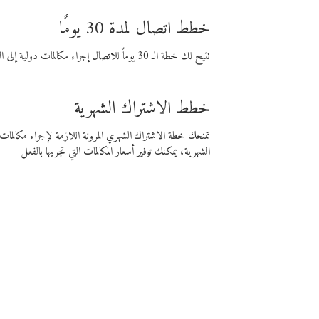
خطط اتصال لمدة 30 يومًا
تتيح لك خطة الـ 30 يوماً للاتصال إجراء مكالمات دولية إلى الوجهة التي تختارها لمدة 30 يوماً بأسعار فايبر المنخفضة.
خطط الاشتراك الشهرية
تمنحك خطة الاشتراك الشهري المرونة اللازمة لإجراء مكالم
الشهرية، يمكنك توفير أسعار المكالمات التي تجريها بالفعل