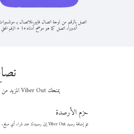
اتصل بالرقم من لوحة اتصال فايبر.
للاتصال بـ مونتسيرا
أندورا، اتصل كما هو موضح أدناه:
+
+
1
الرقم المحلي
نصائ
يمنحك Viber Out المزيد من وقت المكالمة مقابل تكلفة أقل من المال. اختر من أحد خيارات الاتصال المرنة ذات السعر المنخفض:
حزم الأرصدة
تتم إضافة رصيد Viber Out إلى رصيدك عند شراء أي مبلغ. باستخدام رصيدك، يمكنك إجراء مكالمات إلى أي رقم في العالم بأسعار فايبر المنخفضة.