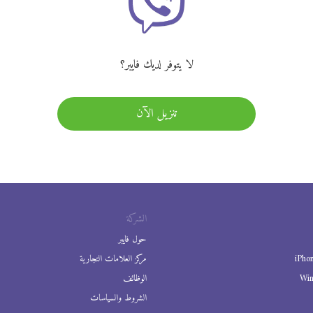
لا يتوفر لديك فايبر؟
تنزيل الآن
الشركة
حول فايبر
iPho
مركز العلامات التجارية
Wi
الوظائف
الشروط والسياسات