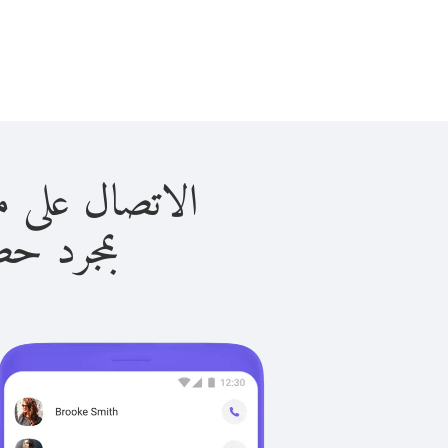
الاتصال على مونتسيرات
بمجرد حصولك ع