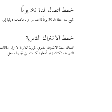
خطط اتصال لمدة 30 يومًا
تتيح لك خطة الـ 30 يوماً للاتصال إجراء مكالمات دولية إلى الوجهة التي تختارها لمدة 30 يوماً بأسعار فايبر المنخفضة.
خطط الاشتراك الشهرية
تمنحك خطة الاشتراك الشهري المرونة اللازمة لإجراء مكالم
الشهرية، يمكنك توفير أسعار المكالمات التي تجريها بالفعل