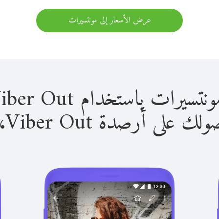
عرض الأسعار إلى مونتسيرات
 باستخدام Viber Out سهل للغاية.
لى أرصدة Viber Out، يمكنك: