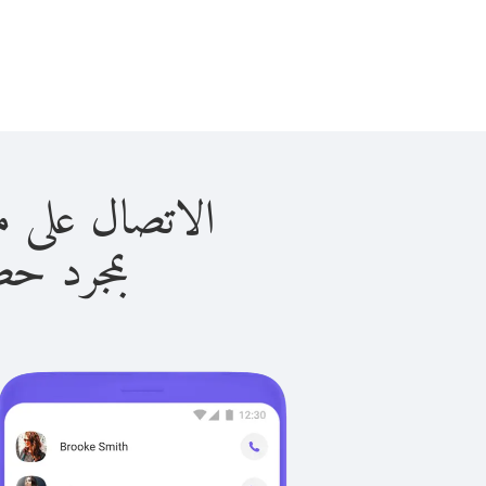
الاتصال على مونتسيرات
بمجرد حصولك ع