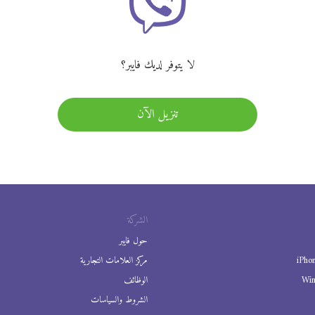
لا يتوفر لديك فايبر؟
تنزيل الآن
الشركة
حول فايبر
iPho
مركز العلامات التجارية
Wi
الوظائف
الشروط والسياسات