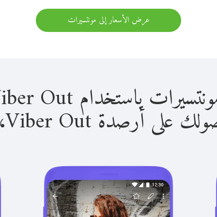
عرض الأسعار إلى مونتسيرات
 باستخدام Viber Out سهل للغاية.
لى أرصدة Viber Out، يمكنك: