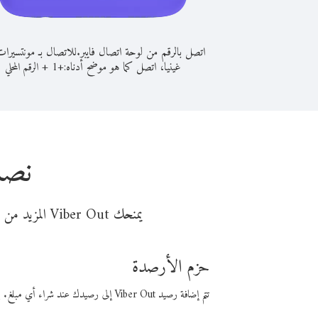
اتصل بالرقم من لوحة اتصال فايبر.
للاتصال بـ مونتسيرا
غينيا، اتصل كما هو موضح أدناه:
+
+
1
الرقم المحلي
نصا
يمنحك Viber Out المزيد من وقت المكالمة مقابل تكلفة أقل من المال. اختر من أحد خيارات الاتصال المرنة ذات السعر المنخفض:
حزم الأرصدة
تتم إضافة رصيد Viber Out إلى رصيدك عند شراء أي مبلغ. باستخدام رصيدك، يمكنك إجراء مكالمات إلى أي رقم في العالم بأسعار فايبر المنخفضة.