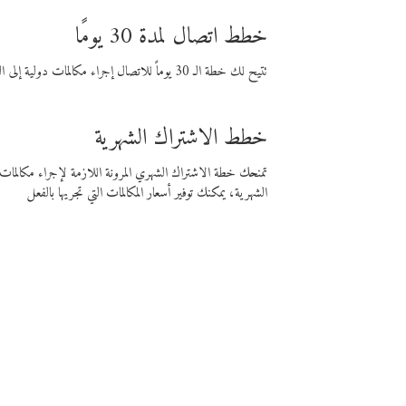
خطط اتصال لمدة 30 يومًا
تتيح لك خطة الـ 30 يوماً للاتصال إجراء مكالمات دولية إلى الوجهة التي تختارها لمدة 30 يوماً بأسعار فايبر المنخفضة.
خطط الاشتراك الشهرية
تمنحك خطة الاشتراك الشهري المرونة اللازمة لإجراء مكالم
الشهرية، يمكنك توفير أسعار المكالمات التي تجريها بالفعل