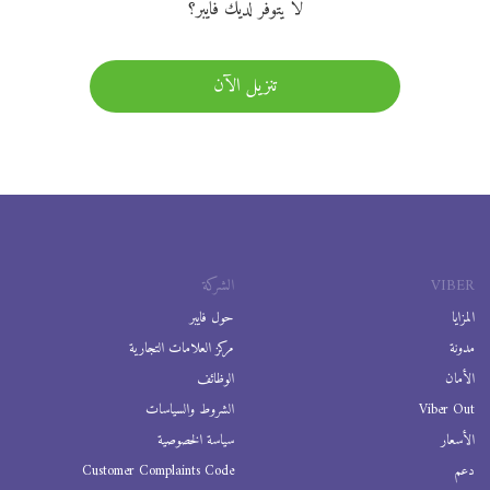
لا يتوفر لديك فايبر؟
تنزيل الآن
VIBER
الشركة
المزايا
حول فايبر
مدونة
مركز العلامات التجارية
الأمان
الوظائف
Viber Out
الشروط والسياسات
الأسعار
سياسة الخصوصية
دعم
Customer Complaints Code