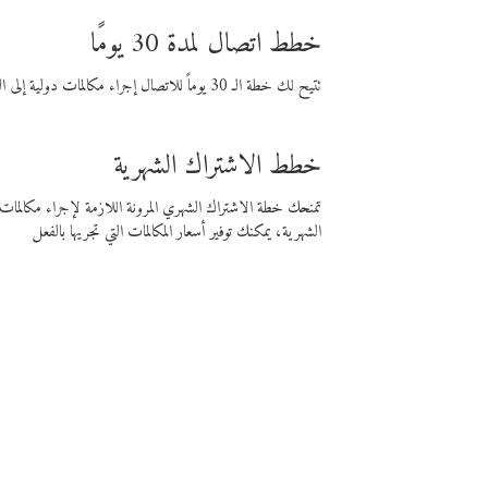
خطط اتصال لمدة 30 يومًا
تتيح لك خطة الـ 30 يوماً للاتصال إجراء مكالمات دولية إلى الوجهة التي تختارها لمدة 30 يوماً بأسعار فايبر المنخفضة.
خطط الاشتراك الشهرية
تمنحك خطة الاشتراك الشهري المرونة اللازمة لإجراء مكالم
الشهرية، يمكنك توفير أسعار المكالمات التي تجريها بالفعل