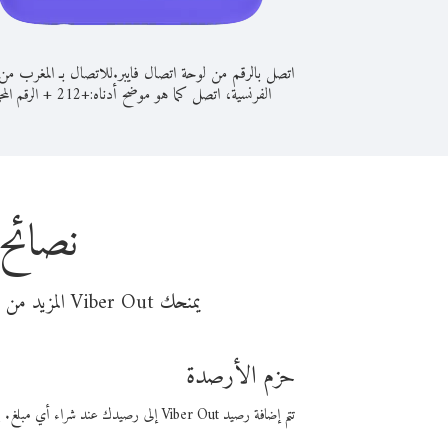
اتصل بالرقم من لوحة اتصال فايبر.
للاتصال بـ المغرب من 
الفرنسية، اتصل كما هو موضح أدناه:
+
+
212
الرقم المح
نصائح 
يمنحك Viber Out المزيد من وقت المكالمة مقابل تكلفة أقل من المال. اختر من أحد خيارات الاتصال المرنة ذات السعر المنخفض:
حزم الأرصدة
تتم إضافة رصيد Viber Out إلى رصيدك عند شراء أي مبلغ. باستخدام رصيدك، يمكنك إجراء مكالمات إلى أي رقم في العالم بأسعار فايبر المنخفضة.