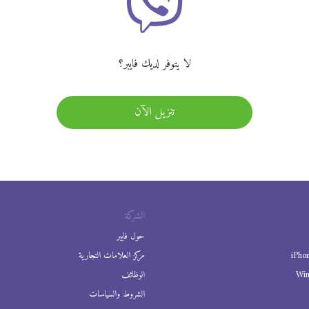
لا يتوفر لديك فايبر؟
تنزيل الآن
الشركة
حول فايبر
iPho
مركز العلامات التجارية
Wi
الوظائف
الشروط والسياسات