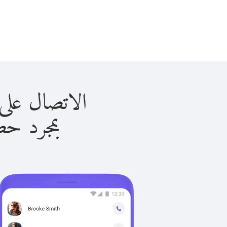
الاتصال على المغرب ب
بمجرد حصولك ع