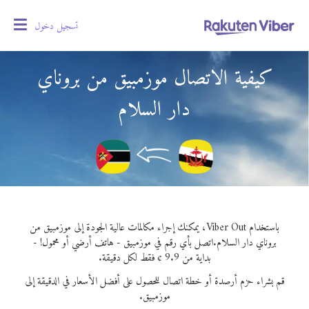
تسجيل دخول
oggle
gation
كيفية الاتصال موزمبيق من بروناي
دار السلام
باستخدام Viber Out، يمكنك إجراء مكالمات عالية الجودة إلى موزمبيق من
بروناي دار السلام.
اتصل بأي رقم في موزمبيق - هاتف أرضي أو محمول! -
بداية من 9.9 ¢ فقط لكل دقيقة.
قم بشراء حزم أرصدة أو خطة اتصال للحصول على أفضل الأسعار في الدقيقة إلى
موزمبيق.