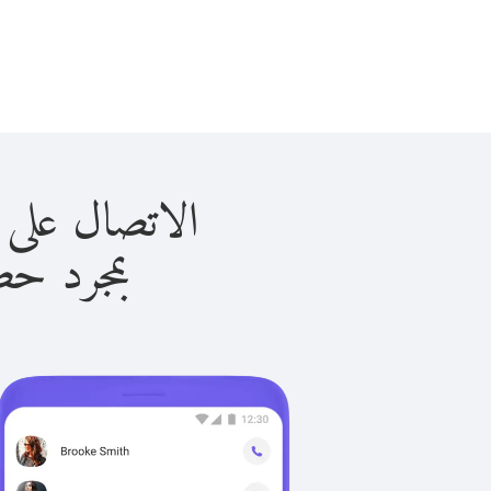
الاتصال على موزمبيق 
بمجرد حصولك ع