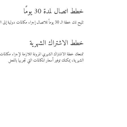
خطط اتصال لمدة 30 يومًا
تتيح لك خطة الـ 30 يوماً للاتصال إجراء مكالمات دولية إلى الوجهة التي تختارها لمدة 30 يوماً بأسعار فايبر المنخفضة.
خطط الاشتراك الشهرية
تمنحك خطة الاشتراك الشهري المرونة اللازمة لإجراء مكالم
الشهرية، يمكنك توفير أسعار المكالمات التي تجريها بالفعل