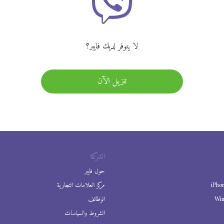
لا يتوفر لديك فايبر؟
تنزيل الآن
الشركة
حول فايبر
iPho
مركز العلامات التجارية
Wi
الوظائف
الشروط والسياسات