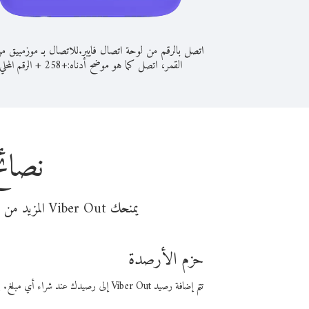
اتصل بالرقم من لوحة اتصال فايبر.
للاتصال بـ موزمبيق م
القمر، اتصل كما هو موضح أدناه:
+
+
258
الرقم المحلي
نصائح
يمنحك Viber Out المزيد من وقت المكالمة مقابل تكلفة أقل من المال. اختر من أحد خيارات الاتصال المرنة ذات السعر المنخفض:
حزم الأرصدة
تتم إضافة رصيد Viber Out إلى رصيدك عند شراء أي مبلغ. باستخدام رصيدك، يمكنك إجراء مكالمات إلى أي رقم في العالم بأسعار فايبر المنخفضة.