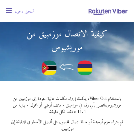
تسجيل دخول
oggle
gation
كيفية الاتصال موزمبيق من
موريشيوس
باستخدام Viber Out، يمكنك إجراء مكالمات عالية الجودة إلى موزمبيق من
موريشيوس.
اتصل بأي رقم في موزمبيق - هاتف أرضي أو محمول! - بداية من
11.4 ¢ فقط لكل دقيقة.
قم بشراء حزم أرصدة أو خطة اتصال للحصول على أفضل الأسعار في الدقيقة إلى
موزمبيق.