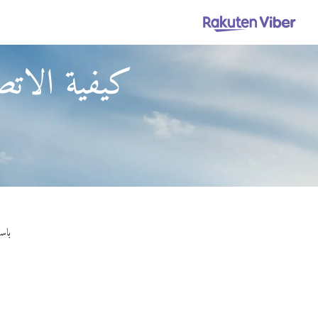
كيفية الاتص
باستخدام Viber Out، يمكنك إجر