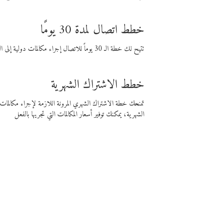
خطط اتصال لمدة 30 يومًا
تتيح لك خطة الـ 30 يوماً للاتصال إجراء مكالمات دولية إلى الوجهة التي تختارها لمدة 30 يوماً بأسعار فايبر المنخفضة.
خطط الاشتراك الشهرية
تمنحك خطة الاشتراك الشهري المرونة اللازمة لإجراء مكالم
الشهرية، يمكنك توفير أسعار المكالمات التي تجريها بالفعل