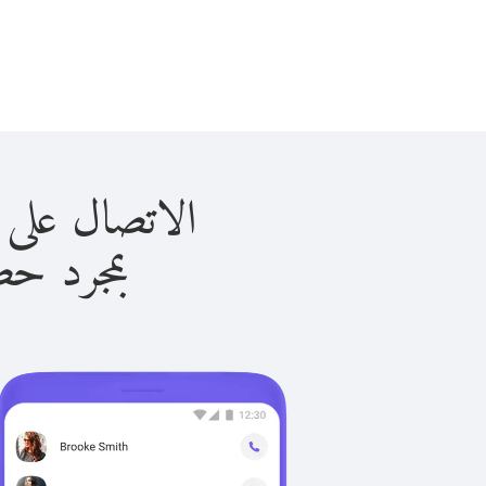
الاتصال على موزمبيق 
بمجرد حصولك ع