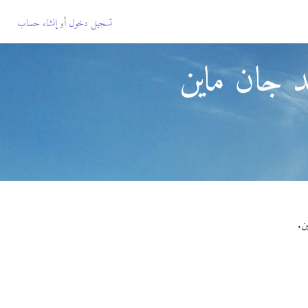
تسجيل دخول
أو
إنشاء حساب
د جان ماين