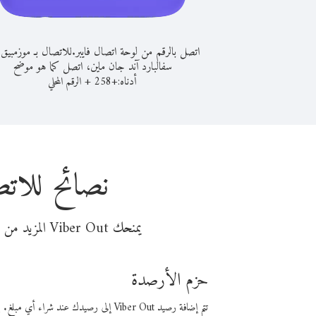
اتصل بالرقم من لوحة اتصال فايبر.
للاتصال بـ موزمبيق
سفالبارد آند جان ماين، اتصل كما هو موضح
أدناه:
+
+
258
الرقم المحلي
نصائح للات
يمنحك Viber Out المزيد من وقت المكالمة مقابل تكلفة أقل من المال. اختر من أحد خيارات الاتصال المرنة ذات السعر المنخفض:
حزم الأرصدة
تتم إضافة رصيد Viber Out إلى رصيدك عند شراء أي مبلغ. باستخدام رصيدك، يمكنك إجراء مكالمات إلى أي رقم في العالم بأسعار فايبر المنخفضة.