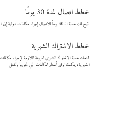
خطط اتصال لمدة 30 يومًا
تتيح لك خطة الـ 30 يوماً للاتصال إجراء مكالمات دولية إلى الوجهة التي تختارها لمدة 30 يوماً بأسعار فايبر المنخفضة.
خطط الاشتراك الشهرية
تمنحك خطة الاشتراك الشهري المرونة اللازمة لإجراء مكالم
الشهرية، يمكنك توفير أسعار المكالمات التي تجريها بالفعل