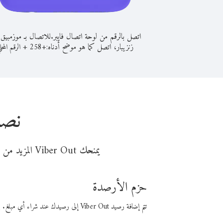
اتصل بالرقم من لوحة اتصال فايبر.
للاتصال بـ موزمبيق
زنزيبار، اتصل كما هو موضح أدناه:
+
+
258
الرقم المحل
نصا
يمنحك Viber Out المزيد من وقت المكالمة مقابل تكلفة أقل من المال. اختر من أحد خيارات الاتصال المرنة ذات السعر المنخفض:
حزم الأرصدة
تتم إضافة رصيد Viber Out إلى رصيدك عند شراء أي مبلغ. باستخدام رصيدك، يمكنك إجراء مكالمات إلى أي رقم في العالم بأسعار فايبر المنخفضة.