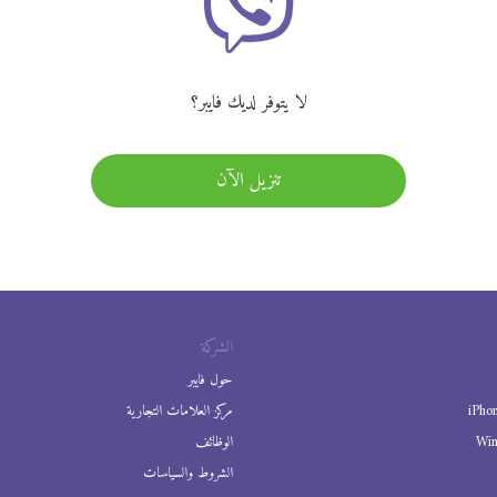
لا يتوفر لديك فايبر؟
تنزيل الآن
الشركة
حول فايبر
iPho
مركز العلامات التجارية
Wi
الوظائف
الشروط والسياسات