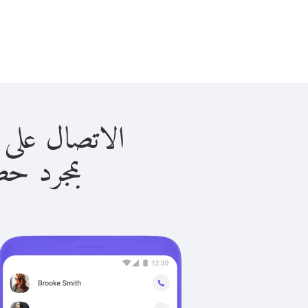
الاتصال على موزمبيق 
بمجرد حصولك ع