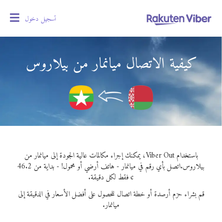
تسجيل دخول
oggle
gation
كيفية الاتصال ميانمار من بيلاروس
باستخدام Viber Out، يمكنك إجراء مكالمات عالية الجودة إلى ميانمار من
بيلاروس.
اتصل بأي رقم في ميانمار - هاتف أرضي أو محمول! - بداية من 46.2
¢ فقط لكل دقيقة.
قم بشراء حزم أرصدة أو خطة اتصال للحصول على أفضل الأسعار في الدقيقة إلى
ميانمار.