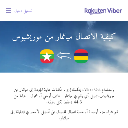
تسجيل دخول
oggle
gation
كيفية الاتصال ميانمار من موريشيوس
باستخدام Viber Out، يمكنك إجراء مكالمات عالية الجودة إلى ميانمار من
موريشيوس.
اتصل بأي رقم في ميانمار - هاتف أرضي أو محمول! - بداية من
44.3 ¢ فقط لكل دقيقة.
قم بشراء حزم أرصدة أو خطة اتصال للحصول على أفضل الأسعار في الدقيقة إلى
ميانمار.