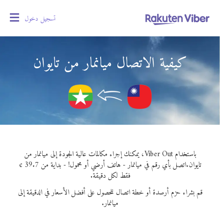
تسجيل دخول
oggle
gation
كيفية الاتصال ميانمار من تايوان
باستخدام Viber Out، يمكنك إجراء مكالمات عالية الجودة إلى ميانمار من
تايوان.
اتصل بأي رقم في ميانمار - هاتف أرضي أو محمول! - بداية من 39.7 ¢
فقط لكل دقيقة.
قم بشراء حزم أرصدة أو خطة اتصال للحصول على أفضل الأسعار في الدقيقة إلى
ميانمار.