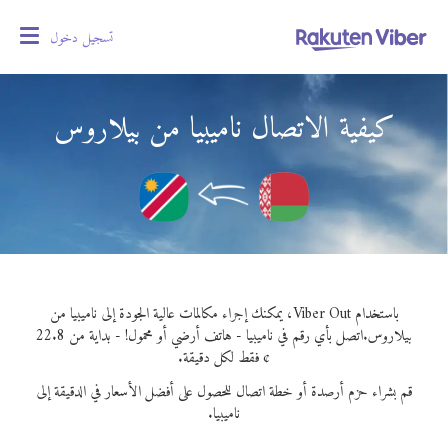
تسجيل دخول
oggle
gation
كيفية الاتصال ناميبيا من بيلاروس
باستخدام Viber Out، يمكنك إجراء مكالمات عالية الجودة إلى ناميبيا من
بيلاروس.
اتصل بأي رقم في ناميبيا - هاتف أرضي أو محمول! - بداية من 22.8
¢ فقط لكل دقيقة.
قم بشراء حزم أرصدة أو خطة اتصال للحصول على أفضل الأسعار في الدقيقة إلى
ناميبيا.