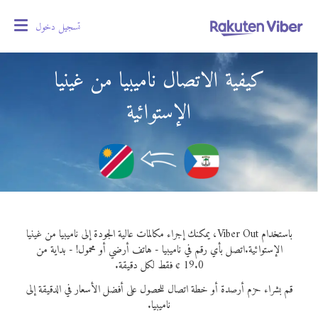
تسجيل دخول
oggle
gation
كيفية الاتصال ناميبيا من غينيا
الإستوائية
باستخدام Viber Out، يمكنك إجراء مكالمات عالية الجودة إلى ناميبيا من غينيا
الإستوائية.
اتصل بأي رقم في ناميبيا - هاتف أرضي أو محمول! - بداية من
19.0 ¢ فقط لكل دقيقة.
قم بشراء حزم أرصدة أو خطة اتصال للحصول على أفضل الأسعار في الدقيقة إلى
ناميبيا.