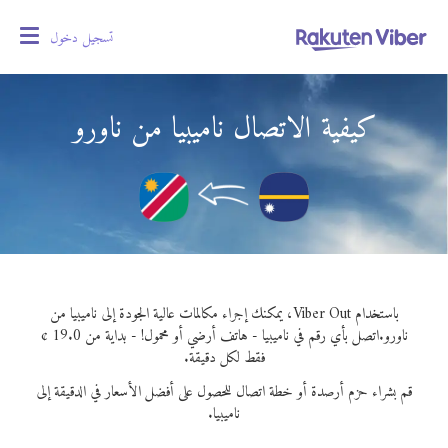
تسجيل دخول
oggle
gation
كيفية الاتصال ناميبيا من ناورو
باستخدام Viber Out، يمكنك إجراء مكالمات عالية الجودة إلى ناميبيا من
ناورو.
اتصل بأي رقم في ناميبيا - هاتف أرضي أو محمول! - بداية من 19.0 ¢
فقط لكل دقيقة.
قم بشراء حزم أرصدة أو خطة اتصال للحصول على أفضل الأسعار في الدقيقة إلى
ناميبيا.