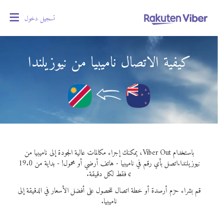
تسجيل دخول
oggle
gation
كيفية الاتصال ناميبيا من نيوزيلندا
باستخدام Viber Out، يمكنك إجراء مكالمات عالية الجودة إلى ناميبيا من
نيوزيلندا.
اتصل بأي رقم في ناميبيا - هاتف أرضي أو محمول! - بداية من 19.0
¢ فقط لكل دقيقة.
قم بشراء حزم أرصدة أو خطة اتصال للحصول على أفضل الأسعار في الدقيقة إلى
ناميبيا.