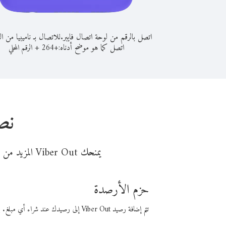
اتصل بالرقم من لوحة اتصال فايبر.
للاتصال بـ ناميبيا من ال
اتصل كما هو موضح أدناه:
+
+
264
الرقم المحلي
نص
يمنحك Viber Out المزيد من وقت المكالمة مقابل تكلفة أقل من المال. اختر من أحد خيارات الاتصال المرنة ذات السعر المنخفض:
حزم الأرصدة
تتم إضافة رصيد Viber Out إلى رصيدك عند شراء أي مبلغ. باستخدام رصيدك، يمكنك إجراء مكالمات إلى أي رقم في العالم بأسعار فايبر المنخفضة.