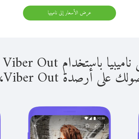
عرض الأسعار إلى ناميبيا
باستخدام Viber Out سهل للغاية.
لى أرصدة Viber Out، يمكنك: