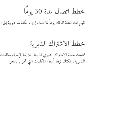
خطط اتصال لمدة 30 يومًا
تتيح لك خطة الـ 30 يوماً للاتصال إجراء مكالمات دولية إلى الوجهة التي تختارها لمدة 30 يوماً بأسعار فايبر المنخفضة.
خطط الاشتراك الشهرية
تمنحك خطة الاشتراك الشهري المرونة اللازمة لإجراء مكالم
الشهرية، يمكنك توفير أسعار المكالمات التي تجريها بالفعل