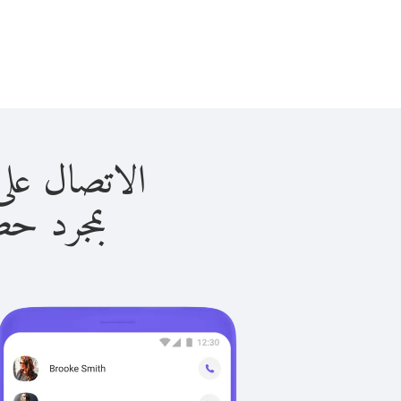
الاتصال على ناميبيا 
بمجرد حصولك ع