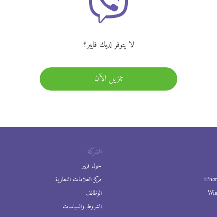
لا يتوفر لديك فايبر؟
تنزيل الآن
الشركة
حول فايبر
iPho
مركز العلامات التجارية
Wi
الوظائف
الشروط والسياسات