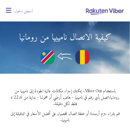
تسجيل دخول
oggle
gation
كيفية الاتصال ناميبيا من رومانيا
باستخدام Viber Out، يمكنك إجراء مكالمات عالية الجودة إلى ناميبيا من
رومانيا.
اتصل بأي رقم في ناميبيا - هاتف أرضي أو محمول! - بداية من 22.6 ¢
فقط لكل دقيقة.
قم بشراء حزم أرصدة أو خطة اتصال للحصول على أفضل الأسعار في الدقيقة إلى
ناميبيا.