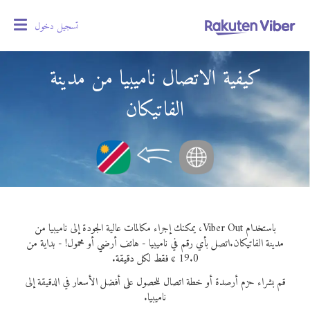
تسجيل دخول
oggle
gation
كيفية الاتصال ناميبيا من مدينة
الفاتيكان
باستخدام Viber Out، يمكنك إجراء مكالمات عالية الجودة إلى ناميبيا من
مدينة الفاتيكان.
اتصل بأي رقم في ناميبيا - هاتف أرضي أو محمول! - بداية من
19.0 ¢ فقط لكل دقيقة.
قم بشراء حزم أرصدة أو خطة اتصال للحصول على أفضل الأسعار في الدقيقة إلى
ناميبيا.