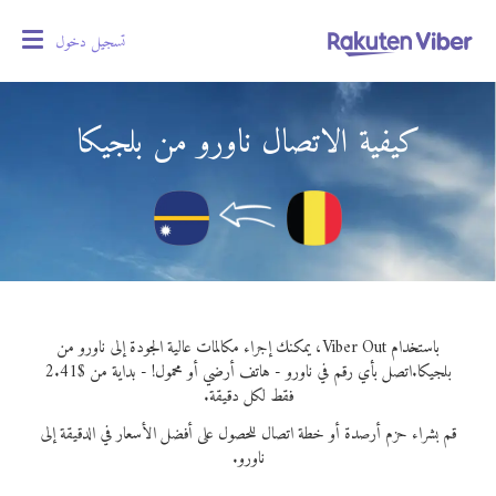
تسجيل دخول
oggle
gation
كيفية الاتصال ناورو من بلجيكا
باستخدام Viber Out، يمكنك إجراء مكالمات عالية الجودة إلى ناورو من
بلجيكا.
اتصل بأي رقم في ناورو - هاتف أرضي أو محمول! - بداية من $2.41
فقط لكل دقيقة.
قم بشراء حزم أرصدة أو خطة اتصال للحصول على أفضل الأسعار في الدقيقة إلى
ناورو.