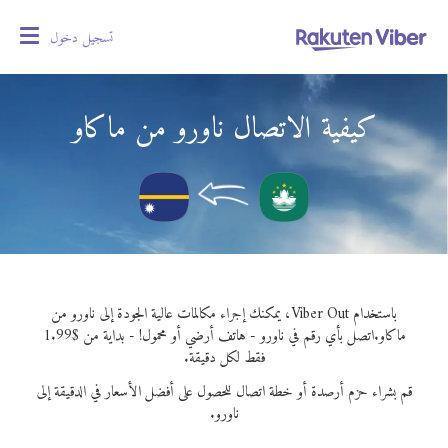
تسجيل دخول
oggle
gation
كيفية الاتصال ناورو من ماكاو
باستخدام Viber Out، يمكنك إجراء مكالمات عالية الجودة إلى ناورو من
ماكاو.
اتصل بأي رقم في ناورو - هاتف أرضي أو محمول! - بداية من $1.99
فقط لكل دقيقة.
قم بشراء حزم أرصدة أو خطة اتصال للحصول على أفضل الأسعار في الدقيقة إلى
ناورو.