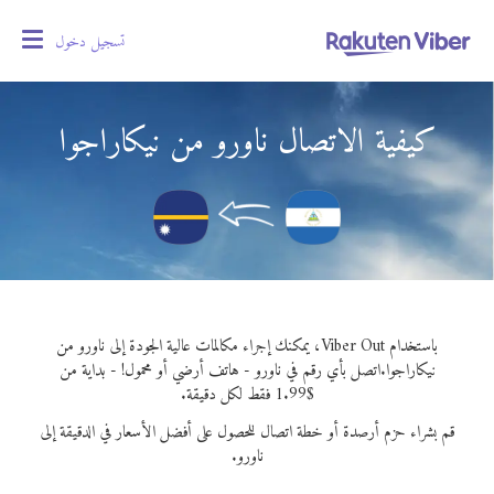
تسجيل دخول
oggle
gation
كيفية الاتصال ناورو من نيكاراجوا
باستخدام Viber Out، يمكنك إجراء مكالمات عالية الجودة إلى ناورو من
نيكاراجوا.
اتصل بأي رقم في ناورو - هاتف أرضي أو محمول! - بداية من
$1.99 فقط لكل دقيقة.
قم بشراء حزم أرصدة أو خطة اتصال للحصول على أفضل الأسعار في الدقيقة إلى
ناورو.