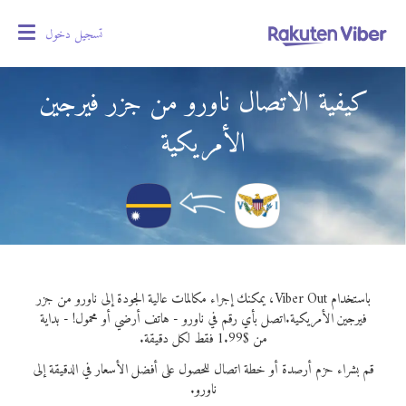
تسجيل دخول
oggle
gation
كيفية الاتصال ناورو من جزر فيرجين
الأمريكية
باستخدام Viber Out، يمكنك إجراء مكالمات عالية الجودة إلى ناورو من جزر
فيرجين الأمريكية.
اتصل بأي رقم في ناورو - هاتف أرضي أو محمول! - بداية
من $1.99 فقط لكل دقيقة.
قم بشراء حزم أرصدة أو خطة اتصال للحصول على أفضل الأسعار في الدقيقة إلى
ناورو.