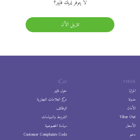
لا يتوفر لديك فايبر؟
تنزيل الآن
VIBER
الشركة
المزايا
حول فايبر
مدونة
مركز العلامات التجارية
الأمان
الوظائف
Viber Out
الشروط والسياسات
الأسعار
سياسة الخصوصية
دعم
Customer Complaints Code