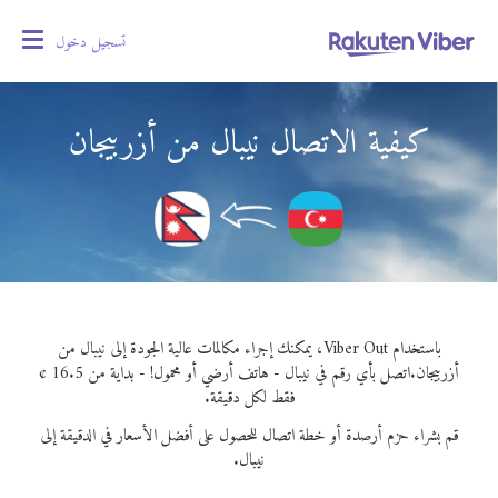
تسجيل دخول
oggle
gation
كيفية الاتصال نيبال من أزربيجان
باستخدام Viber Out، يمكنك إجراء مكالمات عالية الجودة إلى نيبال من
أزربيجان.
اتصل بأي رقم في نيبال - هاتف أرضي أو محمول! - بداية من 16.5 ¢
فقط لكل دقيقة.
قم بشراء حزم أرصدة أو خطة اتصال للحصول على أفضل الأسعار في الدقيقة إلى
نيبال.