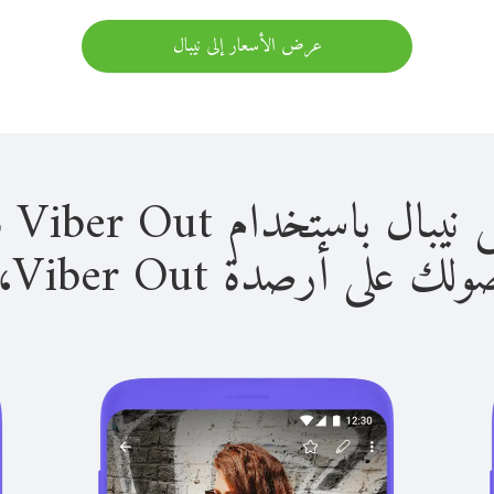
عرض الأسعار إلى نيبال
استخدام Viber Out سهل للغاية.
لى أرصدة Viber Out، يمكنك: