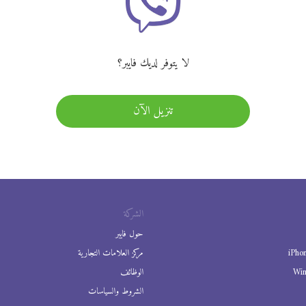
لا يتوفر لديك فايبر؟
تنزيل الآن
الشركة
حول فايبر
iPho
مركز العلامات التجارية
Wi
الوظائف
الشروط والسياسات