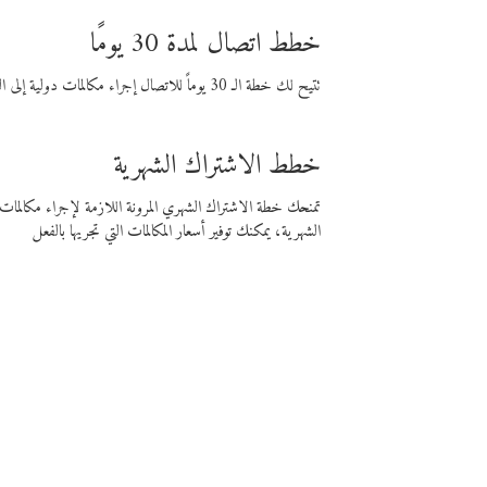
خطط اتصال لمدة 30 يومًا
تتيح لك خطة الـ 30 يوماً للاتصال إجراء مكالمات دولية إلى الوجهة التي تختارها لمدة 30 يوماً بأسعار فايبر المنخفضة.
خطط الاشتراك الشهرية
تمنحك خطة الاشتراك الشهري المرونة اللازمة لإجراء مكالم
الشهرية، يمكنك توفير أسعار المكالمات التي تجريها بالفعل