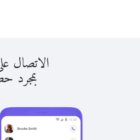
الاتصال على نيبال ب
بمجرد حصولك ع