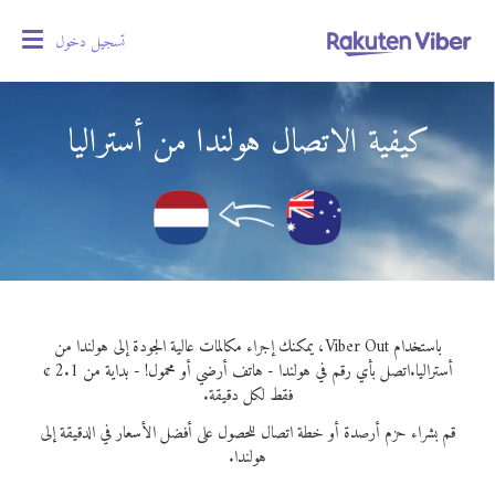
تسجيل دخول
oggle
gation
كيفية الاتصال هولندا من أستراليا
باستخدام Viber Out، يمكنك إجراء مكالمات عالية الجودة إلى هولندا من
أستراليا.
اتصل بأي رقم في هولندا - هاتف أرضي أو محمول! - بداية من 2.1 ¢
فقط لكل دقيقة.
قم بشراء حزم أرصدة أو خطة اتصال للحصول على أفضل الأسعار في الدقيقة إلى
هولندا.