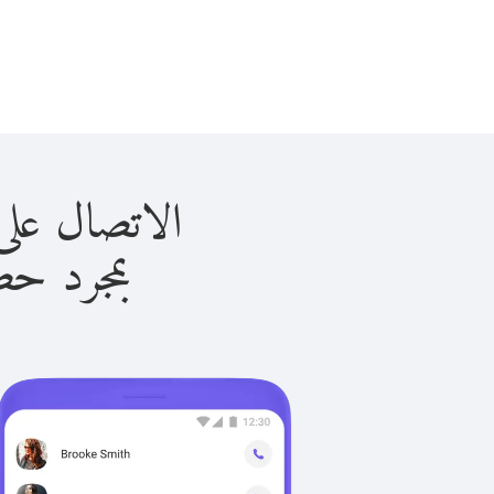
الاتصال على هولندا 
بمجرد حصولك ع