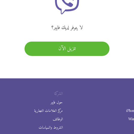
لا يتوفر لديك فايبر؟
تنزيل الآن
الشركة
حول فايبر
iPho
مركز العلامات التجارية
Wi
الوظائف
الشروط والسياسات