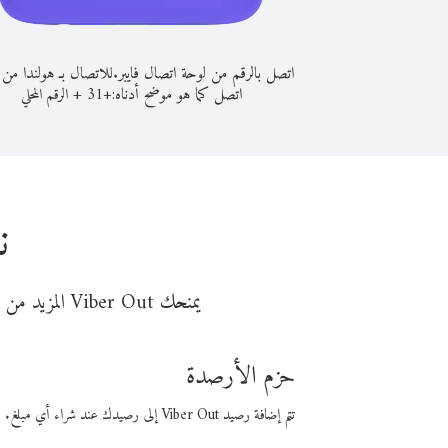
اتصل بالرقم من لوحة اتصال فايبر.
للاتصال بـ هولندا من 
اتصل كما هو موضح أدناه:
+
+
31
الرقم المحلي
ن
يمنحك Viber Out المزيد من وقت المكالمة مقابل تكلفة أقل من المال. اختر من أحد خيارات الاتصال المرنة ذات السعر المنخفض:
حزم الأرصدة
تتم إضافة رصيد Viber Out إلى رصيدك عند شراء أي مبلغ. باستخدام رصيدك، يمكنك إجراء مكالمات إلى أي رقم في العالم بأسعار فايبر المنخفضة.