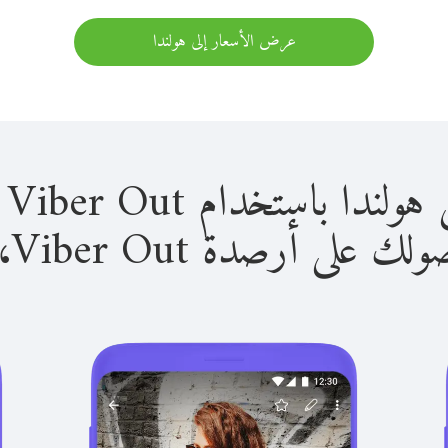
عرض الأسعار إلى هولندا
باستخدام Viber Out سهل للغاية.
لى أرصدة Viber Out، يمكنك: