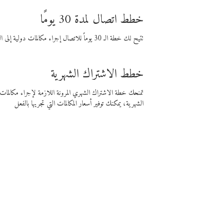
خطط اتصال لمدة 30 يومًا
تتيح لك خطة الـ 30 يوماً للاتصال إجراء مكالمات دولية إلى الوجهة التي تختارها لمدة 30 يوماً بأسعار فايبر المنخفضة.
خطط الاشتراك الشهرية
تمنحك خطة الاشتراك الشهري المرونة اللازمة لإجراء مكالم
الشهرية، يمكنك توفير أسعار المكالمات التي تجريها بالفعل