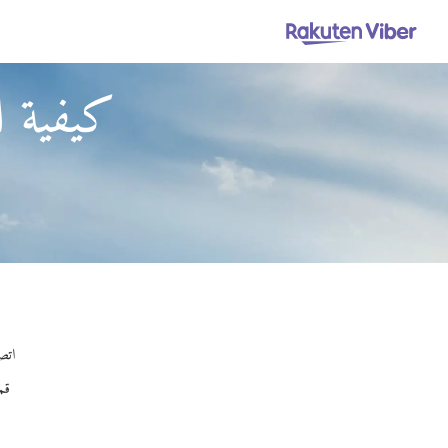
كيفية ا
اتصل
قم