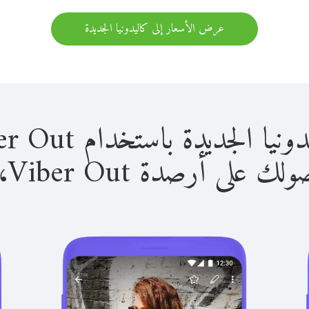
عرض الأسعار إلى كاليدونيا الجديدة
ديدة باستخدام Viber Out سهل للغاية.
لى أرصدة Viber Out، يمكنك: