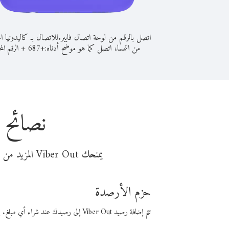
اتصل بالرقم من لوحة اتصال فايبر.
للاتصال بـ كاليدونيا ا
من النمسا، اتصل كما هو موضح أدناه:
+
+
687
الرقم المح
نصائح ل
يمنحك Viber Out المزيد من وقت المكالمة مقابل تكلفة أقل من المال. اختر من أحد خيارات الاتصال المرنة ذات السعر المنخفض:
حزم الأرصدة
تتم إضافة رصيد Viber Out إلى رصيدك عند شراء أي مبلغ. باستخدام رصيدك، يمكنك إجراء مكالمات إلى أي رقم في العالم بأسعار فايبر المنخفضة.