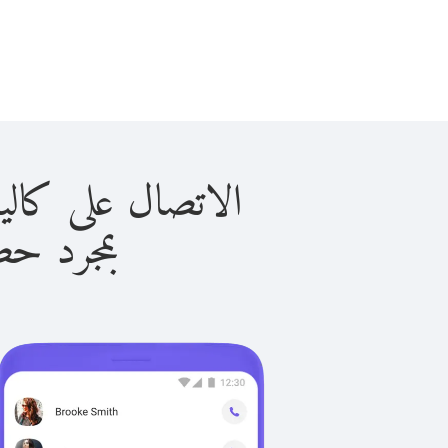
الاتصال على كاليدونيا الج
بمجرد حصولك ع