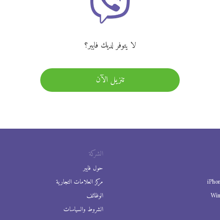
لا يتوفر لديك فايبر؟
تنزيل الآن
الشركة
حول فايبر
iPho
مركز العلامات التجارية
Wi
الوظائف
الشروط والسياسات