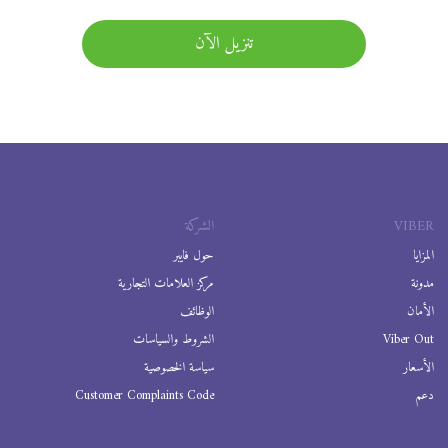
تنزيل الآن
VIBER
الشركة
المزايا
حول فايبر
مدونة
مركز العلامات التجارية
الأمان
الوظائف
Viber Out
الشروط والسياسات
الأسعار
سياسة الخصوصية
دعم
Customer Complaints Code