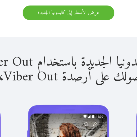
عرض الأسعار إلى كاليدونيا الجديدة
ديدة باستخدام Viber Out سهل للغاية.
لى أرصدة Viber Out، يمكنك: