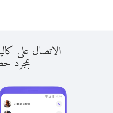
الاتصال على كاليدونيا الج
بمجرد حصولك ع