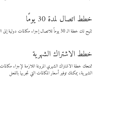
خطط اتصال لمدة 30 يومًا
تتيح لك خطة الـ 30 يوماً للاتصال إجراء مكالمات دولية إلى الوجهة التي تختارها لمدة 30 يوماً بأسعار فايبر المنخفضة.
خطط الاشتراك الشهرية
تمنحك خطة الاشتراك الشهري المرونة اللازمة لإجراء مكالم
الشهرية، يمكنك توفير أسعار المكالمات التي تجريها بالفعل