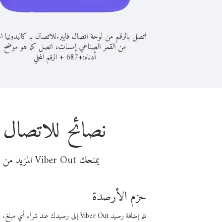
اتصل بالرقم من لوحة اتصال فايبر.
للاتصال بـ كاليدونيا ا
من القمر الصناعي إمسات، اتصل كما هو موضح
أدناه:
+
+
687
الرقم المحلي
نصائح للاتصال 
يمنحك Viber Out المزيد من وقت المكالمة مقابل تكلفة أقل من المال. اختر من أحد خيارات الاتصال المرنة ذات السعر المنخفض:
حزم الأرصدة
تتم إضافة رصيد Viber Out إلى رصيدك عند شراء أي مبلغ. باستخدام رصيدك، يمكنك إجراء مكالمات إلى أي رقم في العالم بأسعار فايبر المنخفضة.