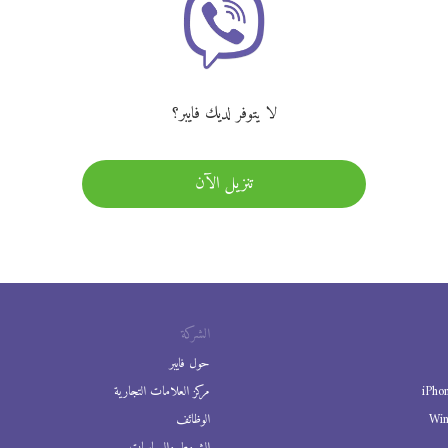
لا يتوفر لديك فايبر؟
تنزيل الآن
الشركة
حول فايبر
iPho
مركز العلامات التجارية
Wi
الوظائف
الشروط والسياسات