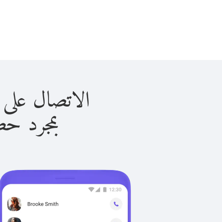
الاتصال على نيوزيلندا
بمجرد حصولك ع