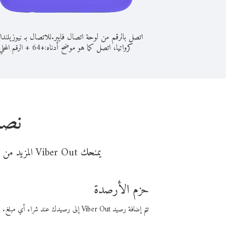
اتصل بالرقم من لوحة اتصال فايبر.
للاتصال بـ نيوزيلندا
كرواتيا، اتصل كما هو موضح أدناه:
+
+
64
الرقم المحلي
نصا
يمنحك Viber Out المزيد من وقت المكالمة مقابل تكلفة أقل من المال. اختر من أحد خيارات الاتصال المرنة ذات السعر المنخفض:
حزم الأرصدة
تتم إضافة رصيد Viber Out إلى رصيدك عند شراء أي مبلغ. باستخدام رصيدك، يمكنك إجراء مكالمات إلى أي رقم في العالم بأسعار فايبر المنخفضة.