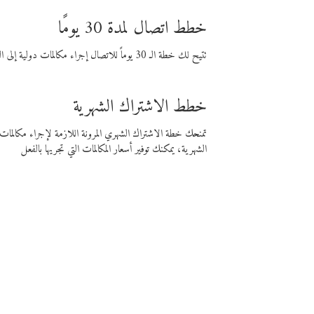
خطط اتصال لمدة 30 يومًا
تتيح لك خطة الـ 30 يوماً للاتصال إجراء مكالمات دولية إلى الوجهة التي تختارها لمدة 30 يوماً بأسعار فايبر المنخفضة.
خطط الاشتراك الشهرية
تمنحك خطة الاشتراك الشهري المرونة اللازمة لإجراء مكالم
الشهرية، يمكنك توفير أسعار المكالمات التي تجريها بالفعل