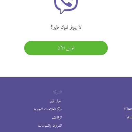
لا يتوفر لديك فايبر؟
تنزيل الآن
الشركة
حول فايبر
iPho
مركز العلامات التجارية
Wi
الوظائف
الشروط والسياسات