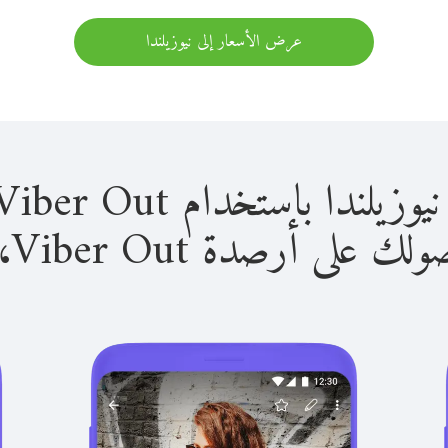
عرض الأسعار إلى نيوزيلندا
 باستخدام Viber Out سهل للغاية.
لى أرصدة Viber Out، يمكنك: